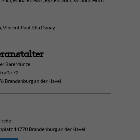
ent Paul, Maria Roewer, Ryx Enceour, Susanne Hoch
, Vincent Paul, Ella Danay
ranstalter
ier BareMünze
traße 72
6 Brandenburg an der Havel
kirche
hplatz
14770
Brandenburg an der Havel