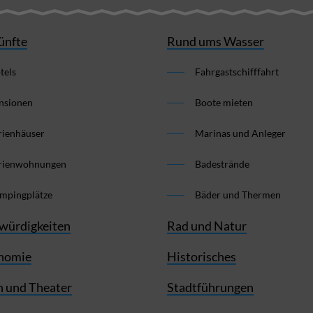
ünfte
Rund ums Wasser
tels
Fahrgastschifffahrt
nsionen
Boote mieten
rienhäuser
Marinas und Anleger
rienwohnungen
Badestrände
mpingplätze
Bäder und Thermen
würdigkeiten
Rad und Natur
nomie
Historisches
 und Theater
Stadtführungen