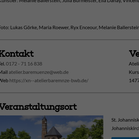
Künstler: Melanie Ballerstein, Julia Burmeister, Ella Danay, Vinc
Foto: Lukas Görke, Maria Roewer, Ryx Enceour, Melanie Ballerstein
Kontakt
Ve
Tel.
0172 - 71 16 838
Atel
Mail
atelier.baremuenze@web.de
Kurs
Web
https://xn--atelierbaremnze-bwb.de/
1477
Veranstaltungsort
St. Johannis
Johanniskirc