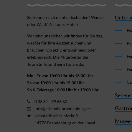
Unterk
Sie können sich nicht ent­scheiden? Wasser
oder Wald? Zelt oder Hotel?
Ho
Wir sind uns sicher, wir finden für Sie das,
was Sie für Ihre Aus­zeit suchen und
Pe
brauchen. Ob aktiv, ent­spannend oder
Fe
erlebnis­reich. Die Mitarbeiter der
Touristinfo sind gern für Sie da:
Fe
Mo - Fr von 10:00 Uhr bis 18:30 Uhr
Ca
Sa von 10:00 Uhr bis 15:30 Uhr
So & Feiertage 10:00 Uhr bis 15:00 Uhr
Sehens
0 33 81 - 79 63 60
Gastro
info@erlebnis-brandenburg.de
Neustädtischer Markt 3
Museen
14776 Brandenburg an der Havel