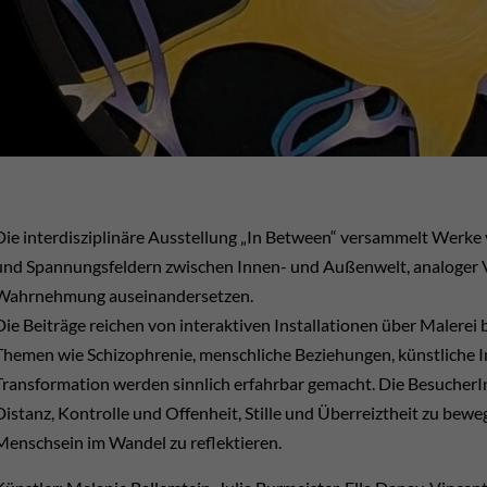
Die interdisziplinäre Ausstellung „In Between“ versammelt Werke 
und Spannungsfeldern zwischen Innen- und Außenwelt, analoger Ve
Wahrnehmung auseinandersetzen.
Die Beiträge reichen von interaktiven Installationen über Malerei 
Themen wie Schizophrenie, menschliche Beziehungen, künstliche In
Transformation werden sinnlich erfahrbar gemacht. Die BesucherI
Distanz, Kontrolle und Offenheit, Stille und Überreiztheit zu bew
Menschsein im Wandel zu reflektieren.