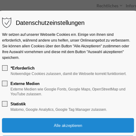
Rechtliches
Info
Datenschutzeinstellungen
Unterkünfte
Entdecken & Erleben
Wir setzen auf unserer Webseite Cookies ein. Einige von ihnen sind
erforderlich, während andere uns helfen, unser Onlineangebot zu verbessern.
Sie können allen Cookies über den Button "Alle Akzeptieren" zustimmen oder
Ihre Auswahl vornehmen und diese mit dem Button "Auswahl akzeptieren"
speichern.
*Erforderlich
Vernissage Kunstaus
Notwendige Cookies zulassen, damit die Webseite korrekt funktioniert.
Between"
Externe Medien
Externe Medien wie Google Fonts, Google Maps, OpenStreetMap und
YouTube zulassen.
Ausstellung, Kunst
Statistik
Matomo, Google Analytics, Google Tag Manager zulassen.
05.09.2025, 18:00–21:00