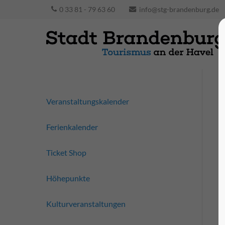
0 33 81 - 79 63 60
info@stg-brandenburg.de
Veranstaltungskalender
Ferienkalender
Ticket Shop
Höhepunkte
Kulturveranstaltungen