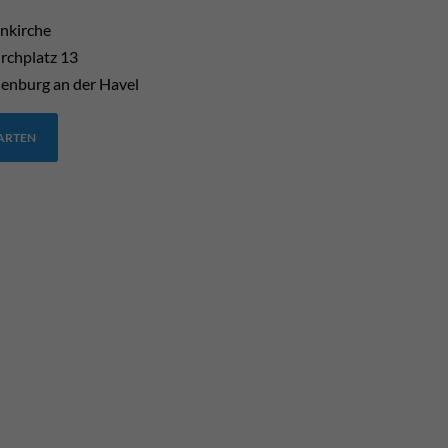
enkirche
rchplatz 13
enburg an der Havel
TARTEN