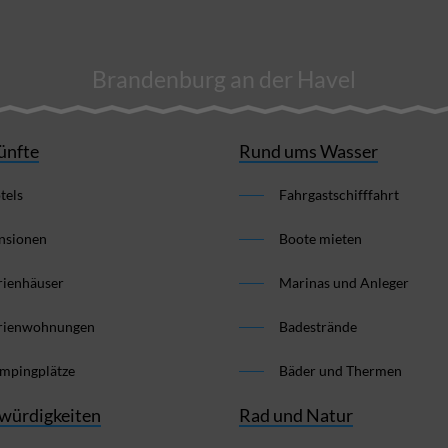
Brandenburg an der Havel
ünfte
Rund ums Wasser
tels
Fahrgastschifffahrt
nsionen
Boote mieten
rienhäuser
Marinas und Anleger
rienwohnungen
Badestrände
mpingplätze
Bäder und Thermen
würdigkeiten
Rad und Natur