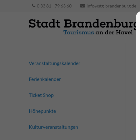
0 33 81 - 79 63 60
info@stg-brandenburg.de
Veranstaltungskalender
Ferienkalender
Ticket Shop
Höhepunkte
Kulturveranstaltungen