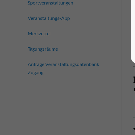
Sportveranstaltungen
Veranstaltungs-App
Merkzettel
Tagungsräume
Anfrage Veranstaltungsdatenbank
Zugang