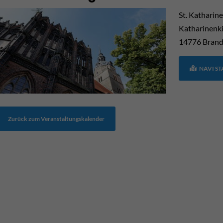
St. Katharin
Katharinenki
14776
Brand
NAVI S
Zurück zum Veranstaltungskalender