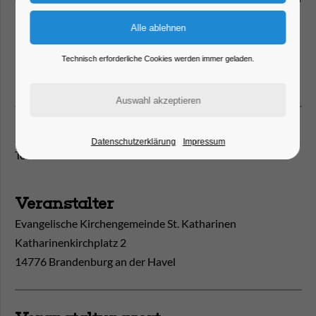
Krippen und Pyramiden.
Technisch erforderliche Cookies werden immer geladen.
Foto: Werner Kießig
Kontakt
Datenschutzerklärung
Impressum
Tel.
0 33 81 - 52 11 62
Veranstalter
Evangelische Kirchengemeinde St. Katharinen
Katharinenkirchplatz 2
14776 Brandenburg an der Havel