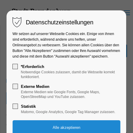
Menu
Datenschutzeinstellungen
Wir setzen auf unserer Webseite Cookies ein. Einige von ihnen
sind erforderlich, während andere uns helfen, unser
Onlineangebot zu verbessern. Sie können allen Cookies über den
Krippenausstellung in der
Button "Alle Akzeptieren" zustimmen oder Ihre Auswahl vornehmen
St. Katharinenkirche
und diese mit dem Button "Auswahl akzeptieren" speichern.
Ausstellung, Winterzauber
*Erforderlich
Notwendige Cookies zulassen, damit die Webseite korrekt
funktioniert.
07.12.2024, 12:00–18:00
Externe Medien
Externe Medien wie Google Fonts, Google Maps,
OpenStreetMap und YouTube zulassen.
Eintritt frei
Statistik
Matomo, Google Analytics, Google Tag Manager zulassen.
Vom 1. bis 3. Advent lädt die St. Katharinengemeinde zu
einer Krippen- und Pyramidenausstellung ein. Bestaunen
Sie die Vielfalt und den Ideenreichtum der überaus schönen