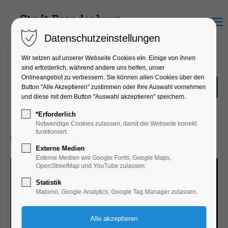
Menu
Datenschutzeinstellungen
Wir setzen auf unserer Webseite Cookies ein. Einige von ihnen
sind erforderlich, während andere uns helfen, unser
Onlineangebot zu verbessern. Sie können allen Cookies über den
KONZERT - Lisa Zenner
Button "Alle Akzeptieren" zustimmen oder Ihre Auswahl vornehmen
mit "bossa-jazz"
und diese mit dem Button "Auswahl akzeptieren" speichern.
Konzert, Musik
*Erforderlich
Notwendige Cookies zulassen, damit die Webseite korrekt
funktioniert.
25.04.2025, 19:30–21:30
Externe Medien
Externe Medien wie Google Fonts, Google Maps,
OpenStreetMap und YouTube zulassen.
Statistik
Matomo, Google Analytics, Google Tag Manager zulassen.