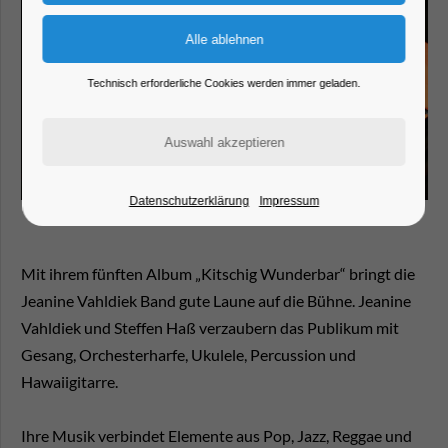
Technisch erforderliche Cookies werden immer geladen.
Datenschutzerklärung
Impressum
Mit ihrem fünften Album „Kitschig Wunderbar“ bringt die
Jeanine Vahldiek Band gute Laune auf die Bühne. Jeanine
Vahldiek und Steffen Haß verzaubern das Publikum mit
Gesang, Orchesterharfe, Ukulele, Percussion und
Hawaiigitarre.
Ihre Musik verbindet Elemente aus Pop, Jazz, Reggae und