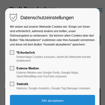
Menu
Datenschutzeinstellungen
Wir setzen auf unserer Webseite Cookies ein. Einige von ihnen
sind erforderlich, während andere uns helfen, unser
Onlineangebot zu verbessern. Sie können allen Cookies über den
Konzert Jeanine Vahldiek
Button "Alle Akzeptieren" zustimmen oder Ihre Auswahl vornehmen
Band
und diese mit dem Button "Auswahl akzeptieren" speichern.
Konzert, Musik
*Erforderlich
Notwendige Cookies zulassen, damit die Webseite korrekt
funktioniert.
13.09.2026, 14:00–17:00
Externe Medien
Externe Medien wie Google Fonts, Google Maps,
OpenStreetMap und YouTube zulassen.
Eintritt frei
Statistik
Matomo, Google Analytics, Google Tag Manager zulassen.