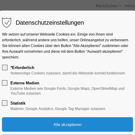
Rechtliches
Info
Datenschutzeinstellungen
Unterkünfte
Entdecken & Erleben
Wir setzen auf unserer Webseite Cookies ein. Einige von ihnen sind
erforderlich, während andere uns helfen, unser Onlineangebot zu verbessern.
Sie können allen Cookies über den Button "Alle Akzeptieren" zustimmen oder
Ihre Auswahl vornehmen und diese mit dem Button "Auswahl akzeptieren"
speichern.
*Erforderlich
Kolumbus auf Büche
Notwendige Cookies zulassen, damit die Webseite korrekt funktioniert.
Externe Medien
Kinder, Jugend, Lesung
Externe Medien wie Google Fonts, Google Maps, OpenStreetMap und
YouTube zulassen.
Statistik
01.12.2025, 16:30–17:30
Matomo, Google Analytics, Google Tag Manager zulassen.
Eintritt frei