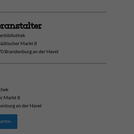
ranstalter
erbibliothek
tädtischer Markt 8
0 Brandenburg an der Havel
thek
er Markt 8
enburg an der Havel
TARTEN