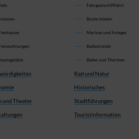
tels
Fahrgastschifffahrt
nsionen
Boote mieten
rienhäuser
Marinas und Anleger
rienwohnungen
Badestrände
mpingplätze
Bäder und Thermen
würdigkeiten
Rad und Natur
nomie
Historisches
 und Theater
Stadtführungen
taltungen
Touristinformation