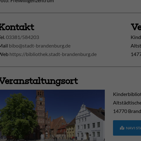
Foto: Freiwilligenzentrum
Kontakt
Ve
Tel.
03381/584203
Kind
Mail
bibo@stadt-brandenburg.de
Alts
Web
https://bibliothek.stadt-brandenburg.de
1477
Veranstaltungsort
Kinderbiblio
Altstädtisch
14770
Brand
NAVI S