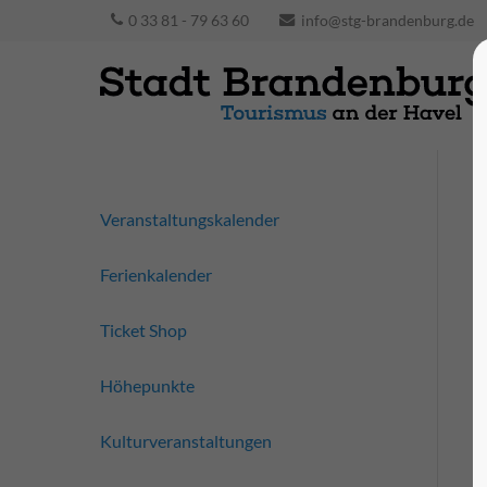
0 33 81 - 79 63 60
info@stg-brandenburg.de
Veranstaltungskalender
Ferienkalender
Ticket Shop
Höhepunkte
Kulturveranstaltungen