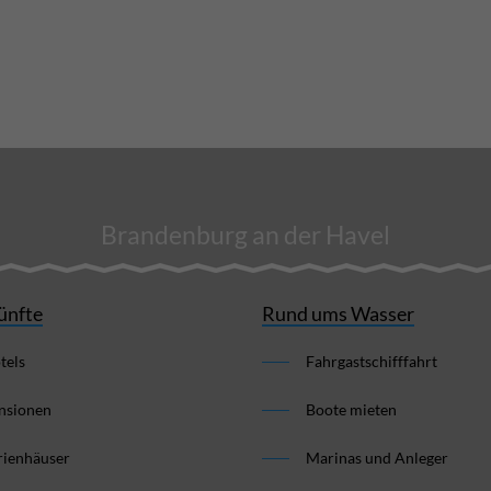
Brandenburg an der Havel
ünfte
Rund ums Wasser
tels
Fahrgastschifffahrt
nsionen
Boote mieten
rienhäuser
Marinas und Anleger