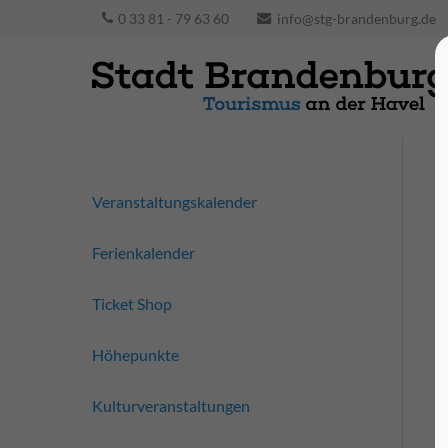
0 33 81 - 79 63 60
info@stg-brandenburg.de
Veranstaltungskalender
Ferienkalender
Ticket Shop
Höhepunkte
Kulturveranstaltungen