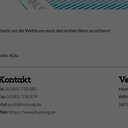
Kocht um die Wette um euch den ersten Stern zu sichern!
Foto: KiJu
Kontakt
Ve
Tel.
03381/ 730380
Huma
Fax
03381/ 730379
Will
Mail
post@humreg.de
1477
Web
https://www.humreg.de