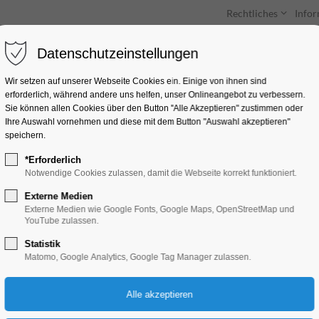
Rechtliches
Info
Datenschutzeinstellungen
Unterkünfte
Entdecken & Erleben
Wir setzen auf unserer Webseite Cookies ein. Einige von ihnen sind
erforderlich, während andere uns helfen, unser Onlineangebot zu verbessern.
Sie können allen Cookies über den Button "Alle Akzeptieren" zustimmen oder
Ihre Auswahl vornehmen und diese mit dem Button "Auswahl akzeptieren"
speichern.
*Erforderlich
Kochduell um den e
Notwendige Cookies zulassen, damit die Webseite korrekt funktioniert.
Externe Medien
Ferienkalender, Kinder, Jugend, Mitmach-A
Externe Medien wie Google Fonts, Google Maps, OpenStreetMap und
YouTube zulassen.
Statistik
17.07.2026, 15:00–20:00
Matomo, Google Analytics, Google Tag Manager zulassen.