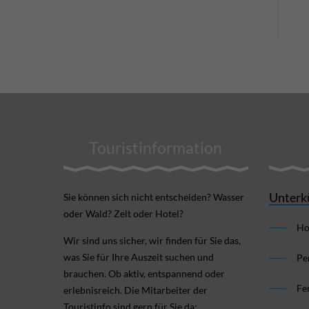
Touristinformation
Unterk
Sie können sich nicht ent­scheiden? Wasser
oder Wald? Zelt oder Hotel?
Ho
Wir sind uns sicher, wir finden für Sie das,
was Sie für Ihre Aus­zeit suchen und
Pe
brauchen. Ob aktiv, ent­spannend oder
Fe
erlebnis­reich. Die Mitarbeiter der
Touristinfo sind gern für Sie da: