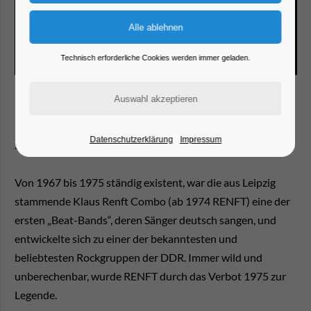
Technisch erforderliche Cookies werden immer geladen.
DIE LEGENDÄRE KULTBAND MIT THOMAS „MONSTER“
Datenschutzerklärung
Impressum
SCHOPPE
Von 1967 bis 1975 ständig existent, war die aus Leipzig
stammende Klaus Renft Combo (ab 1974 RENFT) eine der
ersten „Beat-Bands“, deren Sänger deutsch sangen, und
entwickelte sich zu einer der bekanntesten und
beliebtesten Rockgruppen der DDR. Immer wild und
unberechenbar, wurde RENFT durch das Verbot 1975 zur
Legende.