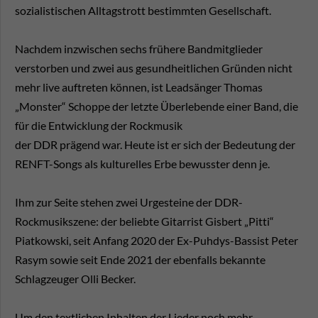
sozialistischen Alltagstrott bestimmten Gesellschaft.
Nachdem inzwischen sechs frühere Bandmitglieder
verstorben und zwei aus gesundheitlichen Gründen nicht
mehr live auftreten können, ist Leadsänger Thomas
„Monster“ Schoppe der letzte Überlebende einer Band, die
für die Entwicklung der Rockmusik
der DDR prägend war. Heute ist er sich der Bedeutung der
RENFT-Songs als kulturelles Erbe bewusster denn je.
Ihm zur Seite stehen zwei Urgesteine der DDR-
Rockmusikszene: der beliebte Gitarrist Gisbert „Pitti“
Piatkowski, seit Anfang 2020 der Ex-Puhdys-Bassist Peter
Rasym sowie seit Ende 2021 der ebenfalls bekannte
Schlagzeuger Olli Becker.
Um den textlichen Inhalten der Lieder noch mehr