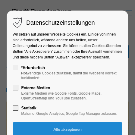
Menu
Datenschutzeinstellungen
Wir setzen auf unserer Webseite Cookies ein. Einige von ihnen
sind erforderlich, während andere uns helfen, unser
Onlineangebot zu verbessern. Sie können allen Cookies über den
KlangRaum - Stimme.
Button "Alle Akzeptieren" zustimmen oder Ihre Auswahl vornehmen
Klang. Körper. mit Lisa
und diese mit dem Button "Auswahl akzeptieren" speichern.
Zenner
*Erforderlich
Notwendige Cookies zulassen, damit die Webseite korrekt
Workshop
funktioniert.
Externe Medien
26.04.2026, 16:00–17:30
Externe Medien wie Google Fonts, Google Maps,
OpenStreetMap und YouTube zulassen.
Statistik
Matomo, Google Analytics, Google Tag Manager zulassen.