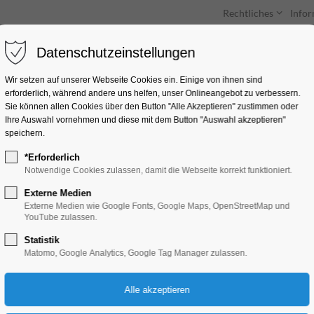
Rechtliches
Info
Datenschutzeinstellungen
Unterkünfte
Entdecken & Erleben
Wir setzen auf unserer Webseite Cookies ein. Einige von ihnen sind
erforderlich, während andere uns helfen, unser Onlineangebot zu verbessern.
Sie können allen Cookies über den Button "Alle Akzeptieren" zustimmen oder
Ihre Auswahl vornehmen und diese mit dem Button "Auswahl akzeptieren"
speichern.
*Erforderlich
KIS Osterfeuer mit 
Notwendige Cookies zulassen, damit die Webseite korrekt funktioniert.
Ostereier färben!
Externe Medien
Externe Medien wie Google Fonts, Google Maps, OpenStreetMap und
YouTube zulassen.
Ferienkalender
Statistik
Matomo, Google Analytics, Google Tag Manager zulassen.
17.04.2025, 11:00–17:00