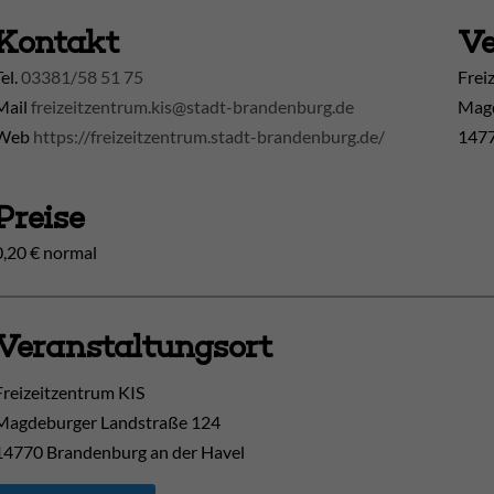
Kontakt
Ve
Tel.
03381/58 51 75
Frei
Mail
freizeitzentrum.kis@stadt-brandenburg.de
Magd
Web
https://freizeitzentrum.stadt-brandenburg.de/
1477
Preise
0,20 € normal
Veranstaltungsort
Freizeitzentrum KIS
Magdeburger Landstraße 124
14770
Brandenburg an der Havel