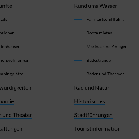
ünfte
Rund ums Wasser
tels
Fahrgastschifffahrt
nsionen
Boote mieten
rienhäuser
Marinas und Anleger
rienwohnungen
Badestrände
mpingplätze
Bäder und Thermen
würdigkeiten
Rad und Natur
nomie
Historisches
 und Theater
Stadtführungen
taltungen
Touristinformation