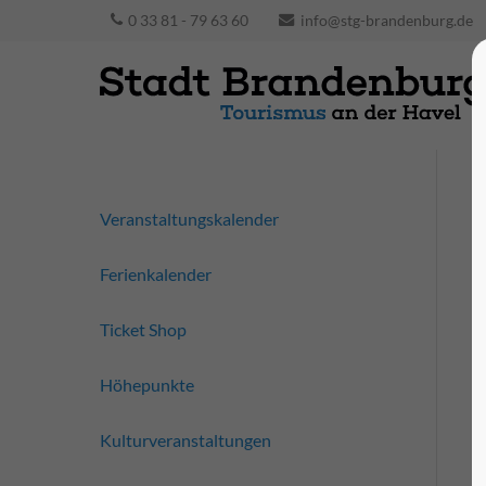
0 33 81 - 79 63 60
info@stg-brandenburg.de
Veranstaltungskalender
Ferienkalender
Ticket Shop
Höhepunkte
Kulturveranstaltungen