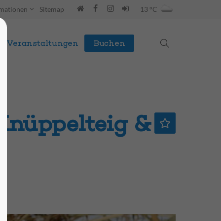
rmationen
Sitemap
13 °C
Veranstaltungen
Buchen
Knüppelteig &