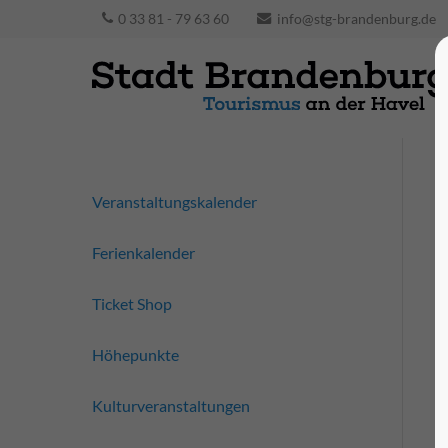
0 33 81 - 79 63 60
info@stg-brandenburg.de
Veranstaltungskalender
Ferienkalender
Ticket Shop
Höhepunkte
Kulturveranstaltungen