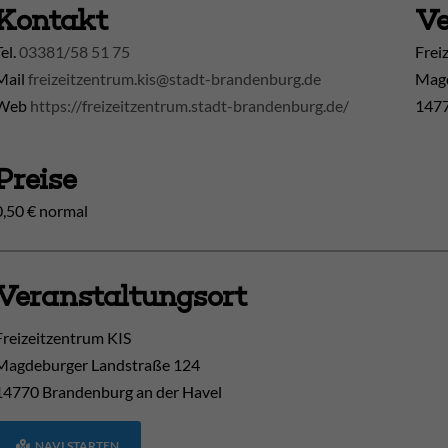
Kontakt
Ve
Tel.
03381/58 51 75
Frei
Mail
freizeitzentrum.kis@stadt-brandenburg.de
Magd
Web
https://freizeitzentrum.stadt-brandenburg.de/
1477
Preise
0,50 € normal
Veranstaltungsort
Freizeitzentrum KIS
Magdeburger Landstraße 124
14770
Brandenburg an der Havel
NAVI STARTEN