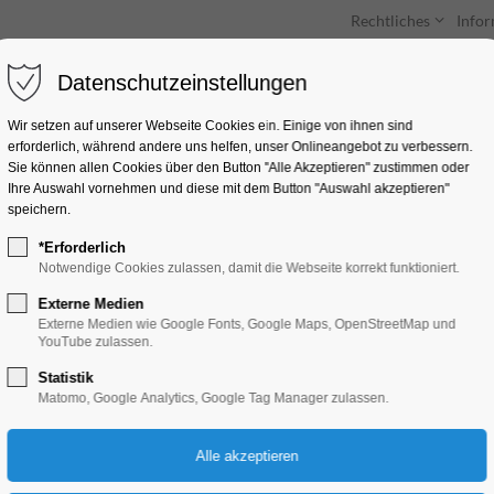
Rechtliches
Info
Datenschutzeinstellungen
Unterkünfte
Entdecken & Erleben
Wir setzen auf unserer Webseite Cookies ein. Einige von ihnen sind
erforderlich, während andere uns helfen, unser Onlineangebot zu verbessern.
Sie können allen Cookies über den Button "Alle Akzeptieren" zustimmen oder
Ihre Auswahl vornehmen und diese mit dem Button "Auswahl akzeptieren"
speichern.
*Erforderlich
KIS- Nähstübchen!
Notwendige Cookies zulassen, damit die Webseite korrekt funktioniert.
Externe Medien
Ferienkalender
Externe Medien wie Google Fonts, Google Maps, OpenStreetMap und
YouTube zulassen.
Statistik
17.07.2026, 11:00–17:00
Matomo, Google Analytics, Google Tag Manager zulassen.