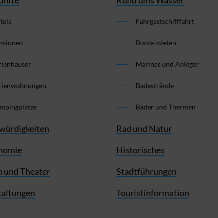
tels
Fahrgastschifffahrt
nsionen
Boote mieten
rienhäuser
Marinas und Anleger
rienwohnungen
Badestrände
mpingplätze
Bäder und Thermen
würdigkeiten
Rad und Natur
nomie
Historisches
 und Theater
Stadtführungen
taltungen
Touristinformation