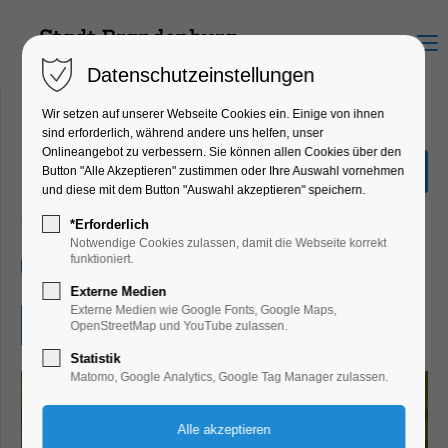
Menu
Datenschutzeinstellungen
Wir setzen auf unserer Webseite Cookies ein. Einige von ihnen
sind erforderlich, während andere uns helfen, unser
Onlineangebot zu verbessern. Sie können allen Cookies über den
Kein Ostern ohne Hühner
Button "Alle Akzeptieren" zustimmen oder Ihre Auswahl vornehmen
und diese mit dem Button "Auswahl akzeptieren" speichern.
Bildung, Vortrag, Ferienkalender, Kinder,
Jugend, Lesung
*Erforderlich
Notwendige Cookies zulassen, damit die Webseite korrekt
funktioniert.
25.04.2025, 10:00–11:00
Externe Medien
Externe Medien wie Google Fonts, Google Maps,
Eintritt frei
OpenStreetMap und YouTube zulassen.
Statistik
Matomo, Google Analytics, Google Tag Manager zulassen.