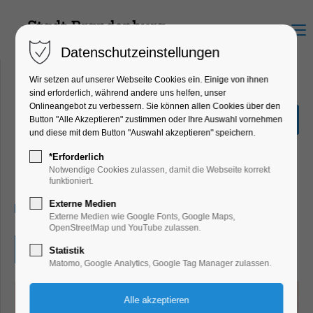
Menu
Datenschutzeinstellungen
Wir setzen auf unserer Webseite Cookies ein. Einige von ihnen
sind erforderlich, während andere uns helfen, unser
Onlineangebot zu verbessern. Sie können allen Cookies über den
Historischer Verein: K.-O.
Button "Alle Akzeptieren" zustimmen oder Ihre Auswahl vornehmen
Edel zwischen Mark- und
und diese mit dem Button "Auswahl akzeptieren" speichern.
Stolpersteinen
*Erforderlich
Notwendige Cookies zulassen, damit die Webseite korrekt
Bildung, Vortrag
funktioniert.
Externe Medien
19.02.2026, 18:30–19:30
Externe Medien wie Google Fonts, Google Maps,
OpenStreetMap und YouTube zulassen.
Eintritt frei
Statistik
Matomo, Google Analytics, Google Tag Manager zulassen.