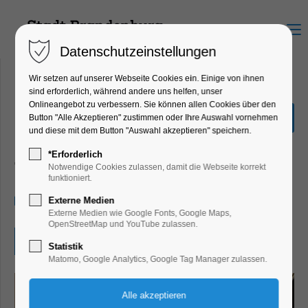
Menu
Datenschutzeinstellungen
Wir setzen auf unserer Webseite Cookies ein. Einige von ihnen
sind erforderlich, während andere uns helfen, unser
Onlineangebot zu verbessern. Sie können allen Cookies über den
Jugend musiziert -
Button "Alle Akzeptieren" zustimmen oder Ihre Auswahl vornehmen
Landeswettbewerb
und diese mit dem Button "Auswahl akzeptieren" speichern.
Kinder, Jugend, Konzert, Musik, Kunst,
*Erforderlich
Theater, Bühne
Notwendige Cookies zulassen, damit die Webseite korrekt
funktioniert.
19.03.2026, 10:45–18:00
Externe Medien
Externe Medien wie Google Fonts, Google Maps,
OpenStreetMap und YouTube zulassen.
Eintritt frei
Statistik
Matomo, Google Analytics, Google Tag Manager zulassen.