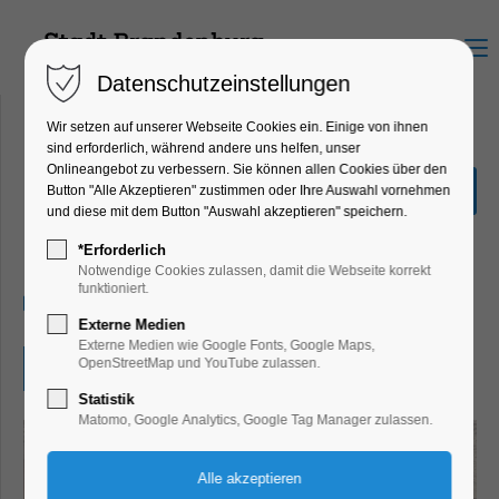
Menu
Datenschutzeinstellungen
Wir setzen auf unserer Webseite Cookies ein. Einige von ihnen
sind erforderlich, während andere uns helfen, unser
Onlineangebot zu verbessern. Sie können allen Cookies über den
Ist das Kunst oder kann
Button "Alle Akzeptieren" zustimmen oder Ihre Auswahl vornehmen
das weg? Bestand erhalten
und diese mit dem Button "Auswahl akzeptieren" speichern.
Bildung, Vortrag
*Erforderlich
Notwendige Cookies zulassen, damit die Webseite korrekt
funktioniert.
16.10.2024, 18:00
Externe Medien
Externe Medien wie Google Fonts, Google Maps,
OpenStreetMap und YouTube zulassen.
Eintritt frei
Statistik
Matomo, Google Analytics, Google Tag Manager zulassen.