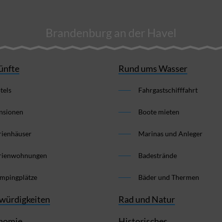
Brandenburg an der Havel
ünfte
Rund ums Wasser
tels
Fahrgastschifffahrt
nsionen
Boote mieten
rienhäuser
Marinas und Anleger
rienwohnungen
Badestrände
mpingplätze
Bäder und Thermen
würdigkeiten
Rad und Natur
nomie
Historisches