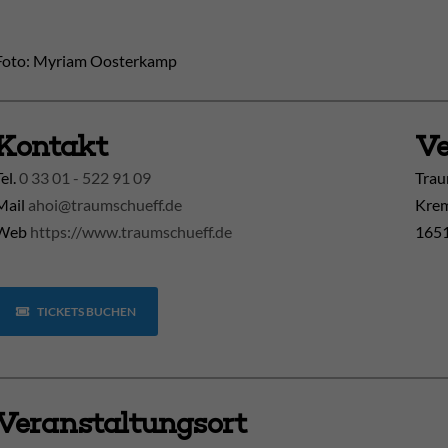
Foto: Myriam Oosterkamp
Kontakt
Ve
Tel.
0 33 01 - 522 91 09
Trau
Mail
ahoi@traumschueff.de
Krem
Web
https://www.traumschueff.de
1651
TICKETS BUCHEN
Veranstaltungsort