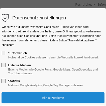
Rechtliches
Info
Datenschutzeinstellungen
Unterkünfte
Entdecken & Erleben
Wir setzen auf unserer Webseite Cookies ein. Einige von ihnen sind
erforderlich, während andere uns helfen, unser Onlineangebot zu verbessern.
Sie können allen Cookies über den Button "Alle Akzeptieren" zustimmen oder
Ihre Auswahl vornehmen und diese mit dem Button "Auswahl akzeptieren"
speichern.
*Erforderlich
Impro-Theaterwork
Notwendige Cookies zulassen, damit die Webseite korrekt funktioniert.
Traumschüff
Externe Medien
Externe Medien wie Google Fonts, Google Maps, OpenStreetMap und
YouTube zulassen.
Mitmach-Aktion, Theater, Bühne
Statistik
Matomo, Google Analytics, Google Tag Manager zulassen.
18.07.2026, 10:30–12:00