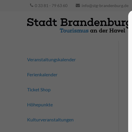
0 33 81 - 79 63 60
info@stg-brandenburg.de
Veranstaltungskalender
Ferienkalender
Ticket Shop
Höhepunkte
Kulturveranstaltungen