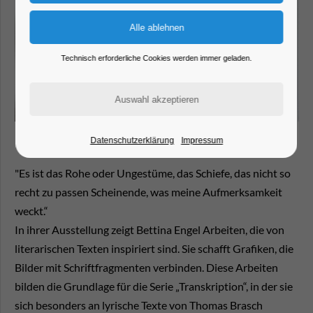
Technisch erforderliche Cookies werden immer geladen.
Datenschutzerklärung
Impressum
"Es ist das Rohe oder Ungestüme, das Schiefe, das nicht so
recht zu passen Scheinende, was meine Aufmerksamkeit
weckt.“
In ihrer Ausstellung zeigt Bettina Engel Arbeiten, die von
literarischen Texten inspiriert sind. Sie schafft Grafiken, die
Bilder mit Schriftfragmenten verbinden. Diese Arbeiten
bilden die Grundlage für die Serie „Transkription“, in der sie
sich besonders an lyrische Texte von Thomas Brasch