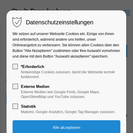
Menu
Datenschutzeinstellungen
Wir setzen auf unserer Webseite Cookies ein. Einige von ihnen
sind erforderlich, während andere uns helfen, unser
Onlineangebot zu verbessern. Sie können allen Cookies über den
Humanitas e.V. stellt sich
Button "Alle Akzeptieren" zustimmen oder Ihre Auswahl vornehmen
vor
und diese mit dem Button "Auswahl akzeptieren" speichern.
Bildung, Vortrag, Verein
*Erforderlich
Notwendige Cookies zulassen, damit die Webseite korrekt
funktioniert.
17.10.2024, 14:30–16:30
Externe Medien
Externe Medien wie Google Fonts, Google Maps,
OpenStreetMap und YouTube zulassen.
Eintritt frei
Statistik
Matomo, Google Analytics, Google Tag Manager zulassen.