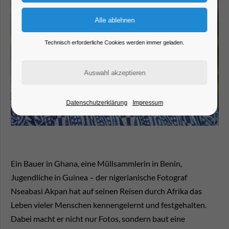
Technisch erforderliche Cookies werden immer geladen.
Datenschutzerklärung
Impressum
Ein Bauer in Ghana, eine Müllsammlerin in Benin,
Jugendliche in Guinea – der nigerianische Fotograf
Nseabasi Akpan hat auf seinen Reisen durch Afrika das
Leben vieler Menschen kennengelernt und festgehalten.
Dabei macht er nicht nur Fotos, sondern baut eine