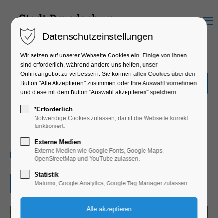
Menu
Datenschutzeinstellungen
Wir setzen auf unserer Webseite Cookies ein. Einige von ihnen
sind erforderlich, während andere uns helfen, unser
Onlineangebot zu verbessern. Sie können allen Cookies über den
„Human Connection
Button "Alle Akzeptieren" zustimmen oder Ihre Auswahl vornehmen
Africa“ – Pop-Up-
und diese mit dem Button "Auswahl akzeptieren" speichern.
Fotoausstellung
*Erforderlich
Notwendige Cookies zulassen, damit die Webseite korrekt
Kinder, Jugend, Konzert, Musik, Kunst,
funktioniert.
Mitmach-Aktion
Externe Medien
Externe Medien wie Google Fonts, Google Maps,
29.04.2024, 15:00–19:00
OpenStreetMap und YouTube zulassen.
Statistik
Eintritt frei
Matomo, Google Analytics, Google Tag Manager zulassen.