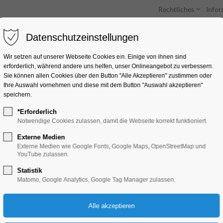
Rechtliches
Info
Datenschutzeinstellungen
Unterkünfte
Entdecken & Erleben
Wir setzen auf unserer Webseite Cookies ein. Einige von ihnen sind
erforderlich, während andere uns helfen, unser Onlineangebot zu verbessern.
Sie können allen Cookies über den Button "Alle Akzeptieren" zustimmen oder
Ihre Auswahl vornehmen und diese mit dem Button "Auswahl akzeptieren"
speichern.
*Erforderlich
Hatha Yoga
Notwendige Cookies zulassen, damit die Webseite korrekt funktioniert.
Externe Medien
Bildung, Vortrag, Verein
Externe Medien wie Google Fonts, Google Maps, OpenStreetMap und
YouTube zulassen.
Statistik
25.06.2025, 17:30–19:00
Matomo, Google Analytics, Google Tag Manager zulassen.