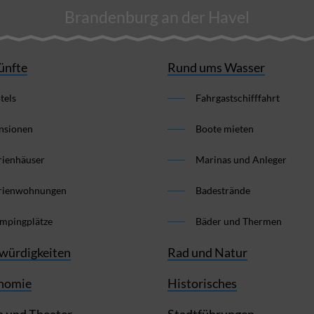
Brandenburg an der Havel
ünfte
Rund ums Wasser
tels
Fahrgastschifffahrt
nsionen
Boote mieten
rienhäuser
Marinas und Anleger
rienwohnungen
Badestrände
mpingplätze
Bäder und Thermen
würdigkeiten
Rad und Natur
nomie
Historisches
 und Theater
Stadtführungen