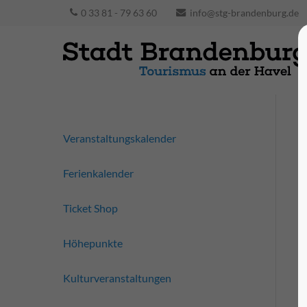
0 33 81 - 79 63 60
info@stg-brandenburg.de
Veranstaltungskalender
Ferienkalender
Ticket Shop
Höhepunkte
Kulturveranstaltungen