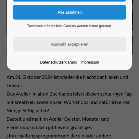
Technisch erforderliche Cookies werden immer geladen.
Datenschutzerklärung
Impressum
Am 31. Oktober 2024 ist wieder die Nacht der Hexen und
Geister.
Das Atelier im alten Buchladen feiert diesen schaurigen Tag
mit kreativen, kostenlosen Workshops und natürlich einer
Menge Süßigkeiten!
Bastelt und malt im Atelier Geister, Monster und
Fledermäuse. Dazu gibt es ein gruseliges
Unterhaltungsprogramm und die ein oder andere