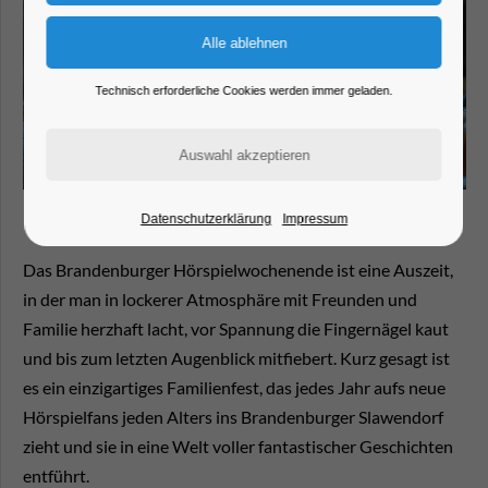
Technisch erforderliche Cookies werden immer geladen.
Datenschutzerklärung
Impressum
Das Brandenburger Hörspielwochenende ist eine Auszeit,
in der man in lockerer Atmosphäre mit Freunden und
Familie herzhaft lacht, vor Spannung die Fingernägel kaut
und bis zum letzten Augenblick mitfiebert. Kurz gesagt ist
es ein einzigartiges Familienfest, das jedes Jahr aufs neue
Hörspielfans jeden Alters ins Brandenburger Slawendorf
zieht und sie in eine Welt voller fantastischer Geschichten
entführt.