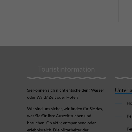
Touristinformation
Unterk
Sie können sich nicht ent­scheiden? Wasser
oder Wald? Zelt oder Hotel?
Ho
Wir sind uns sicher, wir finden für Sie das,
was Sie für Ihre Aus­zeit suchen und
Pe
brauchen. Ob aktiv, ent­spannend oder
Fe
erlebnis­reich. Die Mitarbeiter der