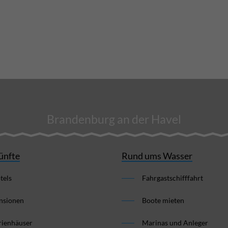
Brandenburg an der Havel
ünfte
Rund ums Wasser
tels
Fahrgastschifffahrt
nsionen
Boote mieten
rienhäuser
Marinas und Anleger