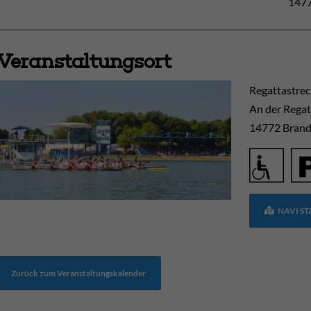
1477
Veranstaltungsort
Regattastre
An der Regat
14772
Brand
NAVI S
Zurück zum Veranstaltungskalender