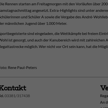
Die Rennen starten am Freitagmorgen mit den Vorläufen über 200, 
Samstagnachmittag angesetzt. Extra-Highlights sind unter ander
Schülerinnen und Schüler A sowie die Vergabe des André-Wohll
der männlichen Jugend über 1.000 Meter.
Sportbegeisterte sind eingeladen, die Wettkämpfe bei freiem Eintrit
Wohl ist gesorgt, und auch der Kanubereich wird mit zahlreichen Au
Regattastrecke möglich. Wer nicht vor Ort sein kann, hat die Mögli
Foto: Rene Paul-Peters
Kontakt
Ve
Tel.
03381/317438
Rega
An d