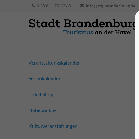
0 33 81 - 79 63 60
info@stg-brandenburg.de
Veranstaltungskalender
Ferienkalender
Ticket Shop
Höhepunkte
Kulturveranstaltungen