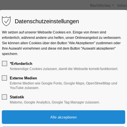
Rechtliches
Info
Datenschutzeinstellungen
Unterkünfte
Entdecken & Erleben
Wir setzen auf unserer Webseite Cookies ein. Einige von ihnen sind
erforderlich, während andere uns helfen, unser Onlineangebot zu verbessern.
Sie können allen Cookies über den Button "Alle Akzeptieren" zustimmen oder
Ihre Auswahl vornehmen und diese mit dem Button "Auswahl akzeptieren"
speichern.
*Erforderlich
Großes Jubiläumsk
Notwendige Cookies zulassen, damit die Webseite korrekt funktioniert.
130. Jubiläum
Externe Medien
Externe Medien wie Google Fonts, Google Maps, OpenStreetMap und
YouTube zulassen.
Jahrestag, Jubiläum, Konzert, Musik
Statistik
Matomo, Google Analytics, Google Tag Manager zulassen.
08.06.2024, 15:00