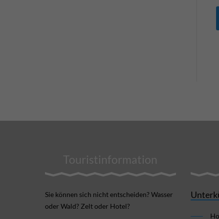
Touristinformation
Unterk
Sie können sich nicht ent­scheiden? Wasser
oder Wald? Zelt oder Hotel?
Ho