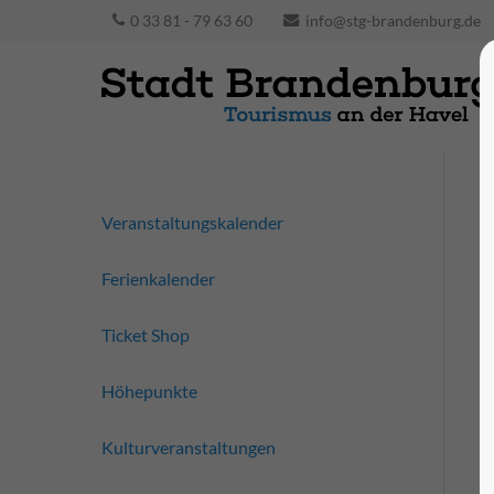
0 33 81 - 79 63 60
info@stg-brandenburg.de
Veranstaltungskalender
Ferienkalender
Ticket Shop
Höhepunkte
Kulturveranstaltungen