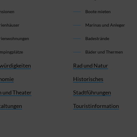
nsionen
Boote mieten
rienhäuser
Marinas und Anleger
rienwohnungen
Badestrände
mpingplätze
Bäder und Thermen
würdigkeiten
Rad und Natur
nomie
Historisches
 und Theater
Stadtführungen
taltungen
Touristinformation