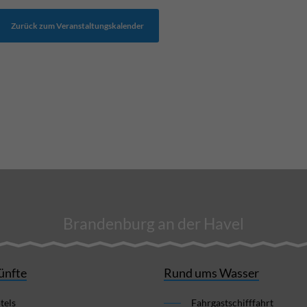
Zurück zum Veranstaltungskalender
Brandenburg an der Havel
ünfte
Rund ums Wasser
tels
Fahrgastschifffahrt