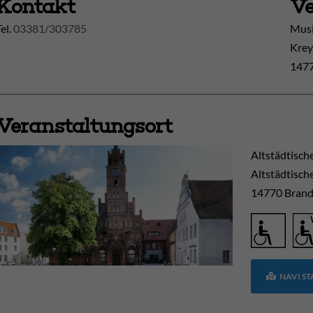
Kontakt
Ve
Tel.
03381/303785
Musi
Krey
1477
Veranstaltungsort
Altstädtisch
Altstädtisch
14770
Brand
NAVI S