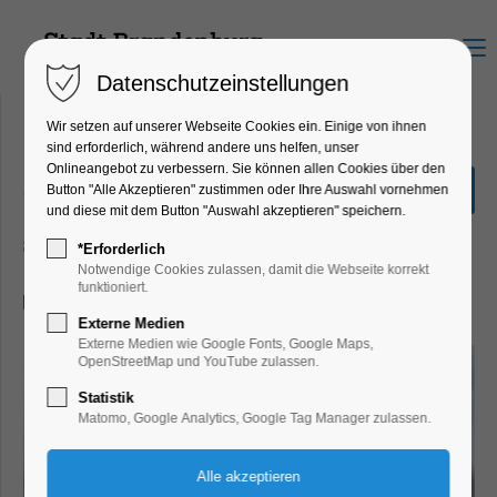
Menu
Datenschutzeinstellungen
Wir setzen auf unserer Webseite Cookies ein. Einige von ihnen
sind erforderlich, während andere uns helfen, unser
Onlineangebot zu verbessern. Sie können allen Cookies über den
„Große Seenrundfahrt XL“
Button "Alle Akzeptieren" zustimmen oder Ihre Auswahl vornehmen
3,0 Std.
und diese mit dem Button "Auswahl akzeptieren" speichern.
Schiffrundfahrt
*Erforderlich
Notwendige Cookies zulassen, damit die Webseite korrekt
funktioniert.
12.07.2025, 11:00–14:00
Externe Medien
Externe Medien wie Google Fonts, Google Maps,
OpenStreetMap und YouTube zulassen.
Statistik
Matomo, Google Analytics, Google Tag Manager zulassen.