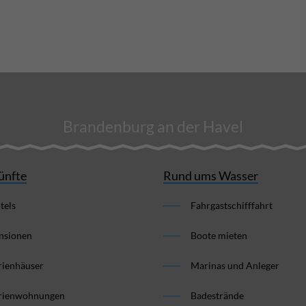
Brandenburg an der Havel
ünfte
Rund ums Wasser
tels
Fahrgastschifffahrt
nsionen
Boote mieten
rienhäuser
Marinas und Anleger
rienwohnungen
Badestrände