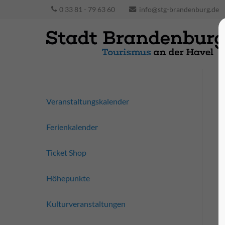
0 33 81 - 79 63 60
info@stg-brandenburg.de
Veranstaltungskalender
Ferienkalender
Ticket Shop
Höhepunkte
Kulturveranstaltungen