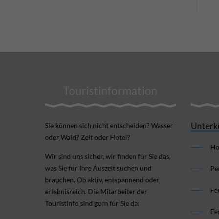
Touristinformation
Unterk
Sie können sich nicht ent­scheiden? Wasser
oder Wald? Zelt oder Hotel?
Ho
Wir sind uns sicher, wir finden für Sie das,
was Sie für Ihre Aus­zeit suchen und
Pe
brauchen. Ob aktiv, ent­spannend oder
Fe
erlebnis­reich. Die Mitarbeiter der
Touristinfo sind gern für Sie da:
Fe