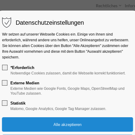
Rechtliches
Info
Datenschutzeinstellungen
Unterkünfte
Entdecken & Erleben
Wir setzen auf unserer Webseite Cookies ein. Einige von ihnen sind
erforderlich, während andere uns helfen, unser Onlineangebot zu verbessern.
Sie können allen Cookies über den Button "Alle Akzeptieren" zustimmen oder
Ihre Auswahl vornehmen und diese mit dem Button "Auswahl akzeptieren"
speichern.
*Erforderlich
„Große Seenrundfahr
Notwendige Cookies zulassen, damit die Webseite korrekt funktioniert.
Stunden
Externe Medien
Externe Medien wie Google Fonts, Google Maps, OpenStreetMap und
YouTube zulassen.
Schiffrundfahrt
Statistik
Matomo, Google Analytics, Google Tag Manager zulassen.
06.06.2026, 11:00–13:30