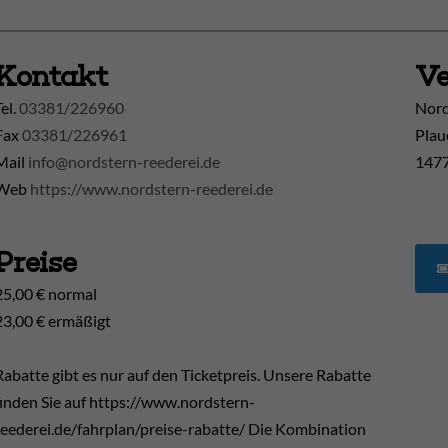
Kontakt
Ve
Tel.
03381/226960
Nord
Fax
03381/226961
Plau
Mail
info@nordstern-reederei.de
1477
Web
https://www.nordstern-reederei.de
Preise
25,00 € normal
23,00 € ermäßigt
Rabatte gibt es nur auf den Ticketpreis. Unsere Rabatte
finden Sie auf https://www.nordstern-
reederei.de/fahrplan/preise-rabatte/ Die Kombination