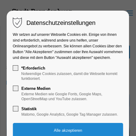
Menu
Datenschutzeinstellungen
Wir setzen auf unserer Webseite Cookies ein. Einige von ihnen
sind erforderlich, während andere uns helfen, unser
Onlineangebot zu verbessern. Sie können allen Cookies über den
„Große Seenrundfahrt“ 2,5
Button "Alle Akzeptieren" zustimmen oder Ihre Auswahl vornehmen
Stunden
und diese mit dem Button "Auswahl akzeptieren" speichern.
Schiffrundfahrt
*Erforderlich
Notwendige Cookies zulassen, damit die Webseite korrekt
funktioniert.
22.04.2026, 11:00–13:30
Externe Medien
Externe Medien wie Google Fonts, Google Maps,
OpenStreetMap und YouTube zulassen.
Statistik
Matomo, Google Analytics, Google Tag Manager zulassen.