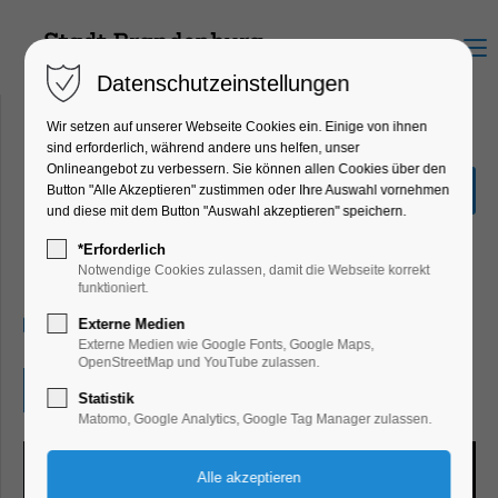
Menu
Datenschutzeinstellungen
Wir setzen auf unserer Webseite Cookies ein. Einige von ihnen
sind erforderlich, während andere uns helfen, unser
Onlineangebot zu verbessern. Sie können allen Cookies über den
Große Ostereiersuche im
Button "Alle Akzeptieren" zustimmen oder Ihre Auswahl vornehmen
Kiez Bollmannsruh.
und diese mit dem Button "Auswahl akzeptieren" speichern.
Ferienkalender, Kinder, Jugend, Mitmach-
*Erforderlich
Aktion
Notwendige Cookies zulassen, damit die Webseite korrekt
funktioniert.
28.03.2024, 09:30
Externe Medien
Externe Medien wie Google Fonts, Google Maps,
OpenStreetMap und YouTube zulassen.
Eintritt frei
Statistik
Matomo, Google Analytics, Google Tag Manager zulassen.