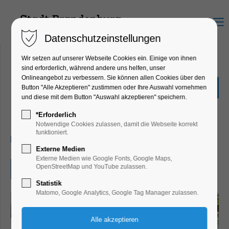
Menu
Datenschutzeinstellungen
Wir setzen auf unserer Webseite Cookies ein. Einige von ihnen
sind erforderlich, während andere uns helfen, unser
Onlineangebot zu verbessern. Sie können allen Cookies über den
Grill am 01.05.2026 an der
Button "Alle Akzeptieren" zustimmen oder Ihre Auswahl vornehmen
Havel
und diese mit dem Button "Auswahl akzeptieren" speichern.
Eventgastronomie
*Erforderlich
Notwendige Cookies zulassen, damit die Webseite korrekt
funktioniert.
01.05.2026, 12:00–19:00
Externe Medien
Externe Medien wie Google Fonts, Google Maps,
OpenStreetMap und YouTube zulassen.
Eintritt frei
Statistik
Matomo, Google Analytics, Google Tag Manager zulassen.