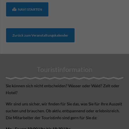
NAVI STARTEN
Zurück zum Veranstaltungskalender
Touristinformation
Sie können sich nicht ent­scheiden? Wasser oder Wald? Zelt oder
Hotel?
Wir sind uns sicher, wir finden für Sie das, was Sie für Ihre Aus­zeit
suchen und brauchen. Ob aktiv, ent­spannend oder erlebnis­reich.
Die Mitarbeiter der Touristinfo sind gern für Sie da:
Mo - Fr von 10:00 Uhr bis 18:30 Uhr