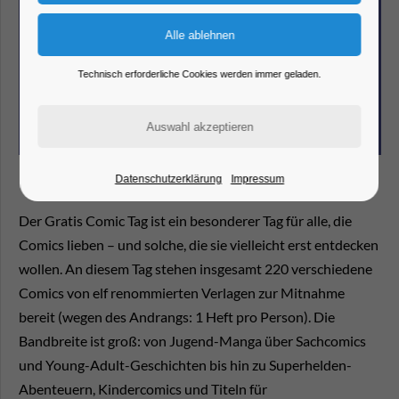
Technisch erforderliche Cookies werden immer geladen.
Datenschutzerklärung
Impressum
Der Gratis Comic Tag ist ein besonderer Tag für alle, die
Comics lieben – und solche, die sie vielleicht erst entdecken
wollen. An diesem Tag stehen insgesamt 220 verschiedene
Comics von elf renommierten Verlagen zur Mitnahme
bereit (wegen des Andrangs: 1 Heft pro Person). Die
Bandbreite ist groß: von Jugend-Manga über Sachcomics
und Young-Adult-Geschichten bis hin zu Superhelden-
Abenteuern, Kindercomics und Titeln für