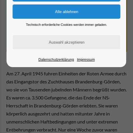
Technisch erforderliche Cookies werden immer geladen.
Datenschutzerklärung
Impressum
Am 27. April 1945 fuhren Einheiten der Roten Armee durch
das Eingangstor des Zuchthauses Brandenburg-Görden,
wo sie von Tausenden jubelnden Männern begrüßt wurden.
Es waren ca. 3.500 Gefangene, die das Ende der NS-
Herrschaft in Brandenburg-Görden erlebten. Sie waren
körperlich ausgezehrt und hatten mitunter Jahre in
unmenschlichen Haftbedingungen und unter extremen
Entbehrungen verbracht. Nur eine Woche zuvor waren