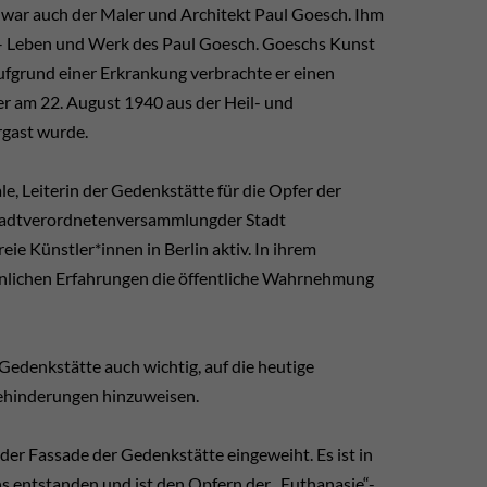
war auch der Maler und Architekt Paul Goesch. Ihm
 – Leben und Werk des Paul Goesch. Goeschs Kunst
ufgrund einer Erkrankung verbrachte er einen
 er am 22. August 1940 aus der Heil- und
rgast wurde.
e, Leiterin der Gedenkstätte für die Opfer der
Stadtverordnetenversammlungder Stadt
ie Künstler*innen in Berlin aktiv. In ihrem
nlichen Erfahrungen die öffentliche Wahrnehmung
 Gedenkstätte auch wichtig, auf die heutige
ehinderungen hinzuweisen.
er Fassade der Gedenkstätte eingeweiht. Es ist in
 entstanden und ist den Opfern der „Euthanasie“-