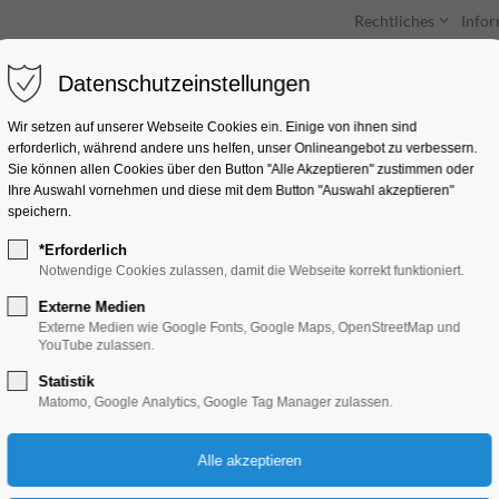
Rechtliches
Info
Datenschutzeinstellungen
Unterkünfte
Entdecken & Erleben
Wir setzen auf unserer Webseite Cookies ein. Einige von ihnen sind
erforderlich, während andere uns helfen, unser Onlineangebot zu verbessern.
Sie können allen Cookies über den Button "Alle Akzeptieren" zustimmen oder
Ihre Auswahl vornehmen und diese mit dem Button "Auswahl akzeptieren"
speichern.
*Erforderlich
Gedenken an die Op
Notwendige Cookies zulassen, damit die Webseite korrekt funktioniert.
Euthanasie-Morde
Externe Medien
Externe Medien wie Google Fonts, Google Maps, OpenStreetMap und
YouTube zulassen.
Bildung, Vortrag
Statistik
Matomo, Google Analytics, Google Tag Manager zulassen.
01.09.2024, 10:00–13:00