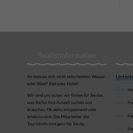
Touristinformation
Unterk
Sie können sich nicht ent­scheiden? Wasser
oder Wald? Zelt oder Hotel?
Ho
Wir sind uns sicher, wir finden für Sie das,
was Sie für Ihre Aus­zeit suchen und
Pe
brauchen. Ob aktiv, ent­spannend oder
Fe
erlebnis­reich. Die Mitarbeiter der
Touristinfo sind gern für Sie da:
Fe