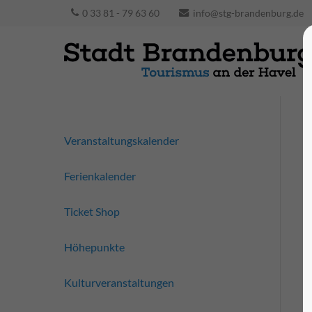
0 33 81 - 79 63 60
info@stg-brandenburg.de
Veranstaltungskalender
Ferienkalender
Ticket Shop
Höhepunkte
Kulturveranstaltungen