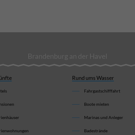
Brandenburg an der Havel
ünfte
Rund ums Wasser
tels
Fahrgastschifffahrt
nsionen
Boote mieten
rienhäuser
Marinas und Anleger
rienwohnungen
Badestrände