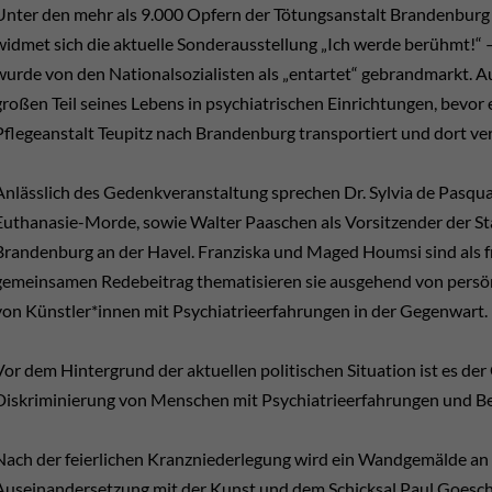
Unter den mehr als 9.000 Opfern der Tötungsanstalt Brandenburg 
widmet sich die aktuelle Sonderausstellung „Ich werde berühmt!“
wurde von den Nationalsozialisten als „entartet“ gebrandmarkt. A
großen Teil seines Lebens in psychiatrischen Einrichtungen, bevor
Pflegeanstalt Teupitz nach Brandenburg transportiert und dort ve
Anlässlich des Gedenkveranstaltung sprechen Dr. Sylvia de Pasqual
Euthanasie-Morde, sowie Walter Paaschen als Vorsitzender der 
Brandenburg an der Havel. Franziska und Maged Houmsi sind als fre
gemeinsamen Redebeitrag thematisieren sie ausgehend von persö
von Künstler*innen mit Psychiatrieerfahrungen in der Gegenwart.
Vor dem Hintergrund der aktuellen politischen Situation ist es der
Diskriminierung von Menschen mit Psychiatrieerfahrungen und B
Nach der feierlichen Kranzniederlegung wird ein Wandgemälde an d
Auseinandersetzung mit der Kunst und dem Schicksal Paul Goeschs