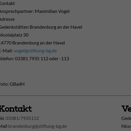
Kontakt
Ansprechpartner: Maximilian Vogel
Adresse
Gedenkstätten Brandenburg an der Havel
Nicolaiplatz 30
14770 Brandenburg an der Havel
E-Mail:
vogel@stiftung-bg.de
Telefon: 03381 7935 112 oder -113
Foto: GBadH
Kontakt
Ve
Tel.
03381/7935112
Gede
Mail
brandenburg@stiftung-bg.de
Nico