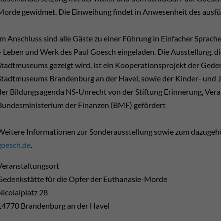
Morde gewidmet. Die Einweihung findet in Anwesenheit des ausfü
Im Anschluss sind alle Gäste zu einer Führung in Einfacher Sprach
– Leben und Werk des Paul Goesch eingeladen. Die Ausstellung, d
Stadtmuseums gezeigt wird, ist ein Kooperationsprojekt der Gede
Stadtmuseums Brandenburg an der Havel, sowie der Kinder- und J
der Bildungsagenda NS-Unrecht von der Stiftung Erinnerung, Ve
Bundesministerium der Finanzen (BMF) gefördert
Weitere Informationen zur Sonderausstellung sowie zum dazugehö
goesch.de
.
Veranstaltungsort
Gedenkstätte für die Opfer der Euthanasie-Morde
Nicolaiplatz 28
14770 Brandenburg an der Havel