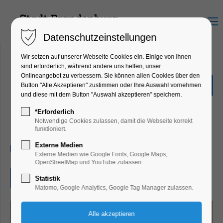
Menu
Datenschutzeinstellungen
Wir setzen auf unserer Webseite Cookies ein. Einige von ihnen
sind erforderlich, während andere uns helfen, unser
Onlineangebot zu verbessern. Sie können allen Cookies über den
Galerie van den Boom -
Button "Alle Akzeptieren" zustimmen oder Ihre Auswahl vornehmen
Christa Schleßmann -
und diese mit dem Button "Auswahl akzeptieren" speichern.
Erlebnis und Faszination
*Erforderlich
Notwendige Cookies zulassen, damit die Webseite korrekt
Ausstellung
funktioniert.
Externe Medien
16.06.2024, 14:00–18:00
Externe Medien wie Google Fonts, Google Maps,
OpenStreetMap und YouTube zulassen.
Eintritt frei
Statistik
Matomo, Google Analytics, Google Tag Manager zulassen.