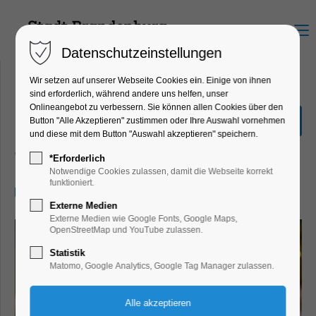
Menu
Datenschutzeinstellungen
Wir setzen auf unserer Webseite Cookies ein. Einige von ihnen
sind erforderlich, während andere uns helfen, unser
Onlineangebot zu verbessern. Sie können allen Cookies über den
Friedrich II. und der Müller
Button "Alle Akzeptieren" zustimmen oder Ihre Auswahl vornehmen
von Sanssouci
und diese mit dem Button "Auswahl akzeptieren" speichern.
Theater, Bühne
*Erforderlich
Notwendige Cookies zulassen, damit die Webseite korrekt
funktioniert.
26.07.2025, 20:00–22:00
Externe Medien
Externe Medien wie Google Fonts, Google Maps,
OpenStreetMap und YouTube zulassen.
Statistik
Matomo, Google Analytics, Google Tag Manager zulassen.