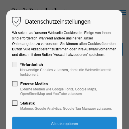
Menu
Datenschutzeinstellungen
Wir setzen auf unserer Webseite Cookies ein. Einige von ihnen
sind erforderlich, während andere uns helfen, unser
Onlineangebot zu verbessern. Sie können allen Cookies über den
Freiluftkino: Harry Potter
Button "Alle Akzeptieren" zustimmen oder Ihre Auswahl vornehmen
und Der Stein der Weise
und diese mit dem Button "Auswahl akzeptieren" speichern.
Kultursommer
*Erforderlich
Notwendige Cookies zulassen, damit die Webseite korrekt
funktioniert.
22.07.2025, 19:00–21:45
Externe Medien
Externe Medien wie Google Fonts, Google Maps,
OpenStreetMap und YouTube zulassen.
Statistik
Matomo, Google Analytics, Google Tag Manager zulassen.