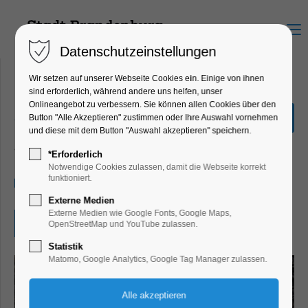
Menu
Datenschutzeinstellungen
Wir setzen auf unserer Webseite Cookies ein. Einige von ihnen
sind erforderlich, während andere uns helfen, unser
Onlineangebot zu verbessern. Sie können allen Cookies über den
„Finde den Römerschatz“
Button "Alle Akzeptieren" zustimmen oder Ihre Auswahl vornehmen
und diese mit dem Button "Auswahl akzeptieren" speichern.
Bildung, Vortrag, Ferienkalender, Kinder,
Jugend, Mitmach-Aktion
*Erforderlich
Notwendige Cookies zulassen, damit die Webseite korrekt
funktioniert.
17.08.2026, 10:00–17:00
Externe Medien
Externe Medien wie Google Fonts, Google Maps,
Eintritt frei
OpenStreetMap und YouTube zulassen.
Statistik
Matomo, Google Analytics, Google Tag Manager zulassen.