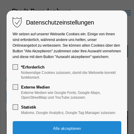
Menu
Datenschutzeinstellungen
Wir setzen auf unserer Webseite Cookies ein. Einige von ihnen
sind erforderlich, während andere uns helfen, unser
Onlineangebot zu verbessern. Sie können allen Cookies über den
„Finde den Römerschatz“
Button "Alle Akzeptieren" zustimmen oder Ihre Auswahl vornehmen
und diese mit dem Button "Auswahl akzeptieren" speichern.
Bildung, Vortrag, Ferienkalender, Kinder,
Jugend, Mitmach-Aktion
*Erforderlich
Notwendige Cookies zulassen, damit die Webseite korrekt
funktioniert.
10.08.2026, 10:00–17:00
Externe Medien
Externe Medien wie Google Fonts, Google Maps,
Eintritt frei
OpenStreetMap und YouTube zulassen.
Statistik
Matomo, Google Analytics, Google Tag Manager zulassen.