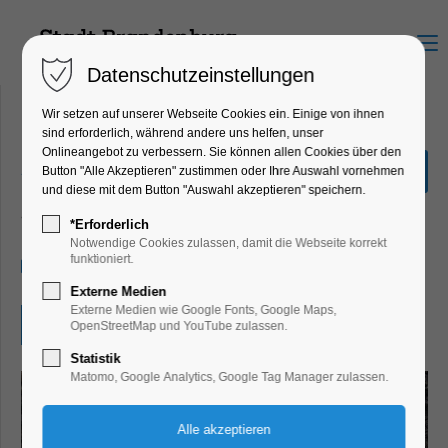
Menu
Datenschutzeinstellungen
Wir setzen auf unserer Webseite Cookies ein. Einige von ihnen
sind erforderlich, während andere uns helfen, unser
Onlineangebot zu verbessern. Sie können allen Cookies über den
„Finde den Römerschatz“
Button "Alle Akzeptieren" zustimmen oder Ihre Auswahl vornehmen
und diese mit dem Button "Auswahl akzeptieren" speichern.
Bildung, Vortrag, Ferienkalender, Kinder,
Jugend, Mitmach-Aktion
*Erforderlich
Notwendige Cookies zulassen, damit die Webseite korrekt
funktioniert.
04.08.2026, 10:00–17:00
Externe Medien
Externe Medien wie Google Fonts, Google Maps,
Eintritt frei
OpenStreetMap und YouTube zulassen.
Statistik
Matomo, Google Analytics, Google Tag Manager zulassen.