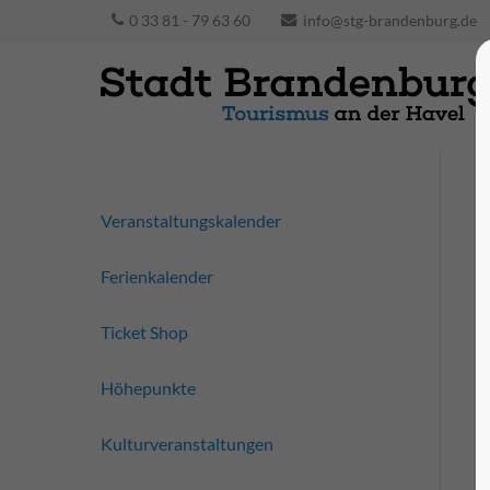
0 33 81 - 79 63 60
info@stg-brandenburg.de
Veranstaltungskalender
Ferienkalender
Ticket Shop
Höhepunkte
Kulturveranstaltungen