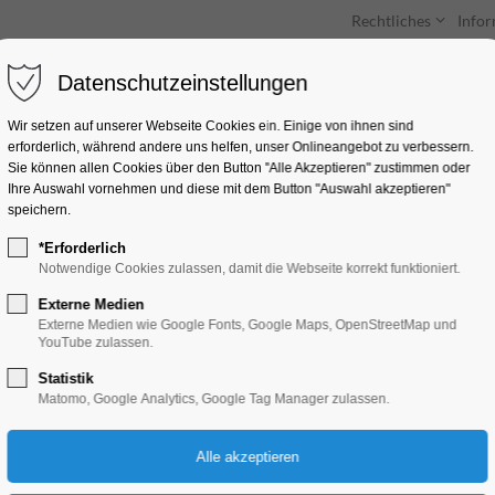
Rechtliches
Info
Datenschutzeinstellungen
Unterkünfte
Entdecken & Erleben
Wir setzen auf unserer Webseite Cookies ein. Einige von ihnen sind
erforderlich, während andere uns helfen, unser Onlineangebot zu verbessern.
Sie können allen Cookies über den Button "Alle Akzeptieren" zustimmen oder
Ihre Auswahl vornehmen und diese mit dem Button "Auswahl akzeptieren"
speichern.
*Erforderlich
„Finde den Römersc
Notwendige Cookies zulassen, damit die Webseite korrekt funktioniert.
Externe Medien
Bildung, Vortrag, Ferienkalender, Kinder, 
Externe Medien wie Google Fonts, Google Maps, OpenStreetMap und
YouTube zulassen.
Statistik
03.08.2026, 10:00–17:00
Matomo, Google Analytics, Google Tag Manager zulassen.
Eintritt frei