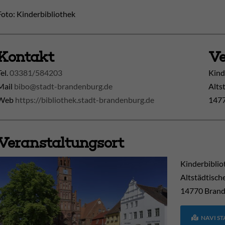
Foto: Kinderbibliothek
Kontakt
Ve
Tel.
03381/584203
Kind
Mail
bibo@stadt-brandenburg.de
Alts
Web
https://bibliothek.stadt-brandenburg.de
1477
Veranstaltungsort
Kinderbiblio
Altstädtisch
14770
Brand
NAVI S