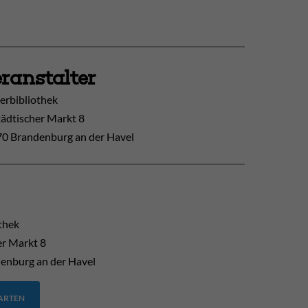
ranstalter
erbibliothek
tädtischer Markt 8
0 Brandenburg an der Havel
thek
er Markt 8
enburg an der Havel
TARTEN