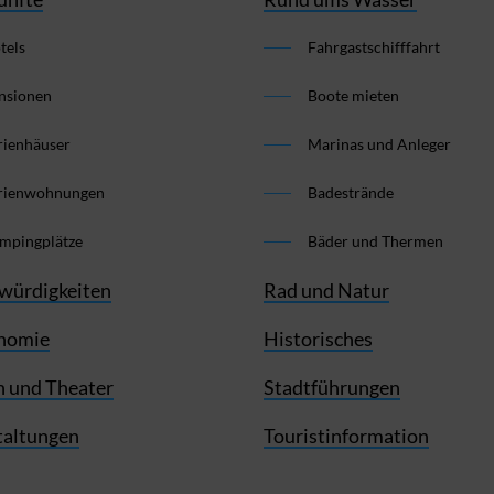
tels
Fahrgastschifffahrt
nsionen
Boote mieten
rienhäuser
Marinas und Anleger
rienwohnungen
Badestrände
mpingplätze
Bäder und Thermen
würdigkeiten
Rad und Natur
nomie
Historisches
 und Theater
Stadtführungen
taltungen
Touristinformation