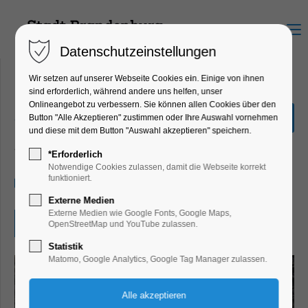
Menu
Datenschutzeinstellungen
Wir setzen auf unserer Webseite Cookies ein. Einige von ihnen
sind erforderlich, während andere uns helfen, unser
Onlineangebot zu verbessern. Sie können allen Cookies über den
„Finde den Römerschatz“
Button "Alle Akzeptieren" zustimmen oder Ihre Auswahl vornehmen
und diese mit dem Button "Auswahl akzeptieren" speichern.
Bildung, Vortrag, Ferienkalender, Kinder,
Jugend, Mitmach-Aktion
*Erforderlich
Notwendige Cookies zulassen, damit die Webseite korrekt
funktioniert.
27.07.2026, 10:00–17:00
Externe Medien
Externe Medien wie Google Fonts, Google Maps,
Eintritt frei
OpenStreetMap und YouTube zulassen.
Statistik
Matomo, Google Analytics, Google Tag Manager zulassen.