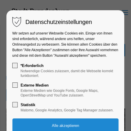
Menu
Datenschutzeinstellungen
Wir setzen auf unserer Webseite Cookies ein. Einige von ihnen
sind erforderlich, während andere uns helfen, unser
Onlineangebot zu verbessern. Sie können allen Cookies über den
„Finde den Römerschatz“
Button "Alle Akzeptieren" zustimmen oder Ihre Auswahl vornehmen
und diese mit dem Button "Auswahl akzeptieren" speichern.
Bildung, Vortrag, Ferienkalender, Kinder,
Jugend, Mitmach-Aktion
*Erforderlich
Notwendige Cookies zulassen, damit die Webseite korrekt
funktioniert.
23.07.2026, 10:00–17:00
Externe Medien
Externe Medien wie Google Fonts, Google Maps,
Eintritt frei
OpenStreetMap und YouTube zulassen.
Statistik
Matomo, Google Analytics, Google Tag Manager zulassen.