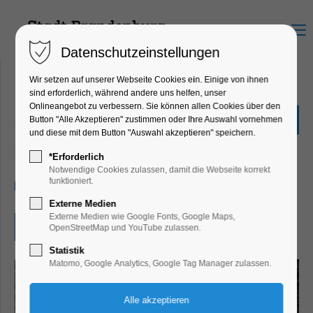
Menu
Datenschutzeinstellungen
Wir setzen auf unserer Webseite Cookies ein. Einige von ihnen
sind erforderlich, während andere uns helfen, unser
Onlineangebot zu verbessern. Sie können allen Cookies über den
„Finde den Römerschatz“
Button "Alle Akzeptieren" zustimmen oder Ihre Auswahl vornehmen
und diese mit dem Button "Auswahl akzeptieren" speichern.
Bildung, Vortrag, Ferienkalender, Kinder,
Jugend, Mitmach-Aktion
*Erforderlich
Notwendige Cookies zulassen, damit die Webseite korrekt
funktioniert.
20.07.2026, 10:00–17:00
Externe Medien
Externe Medien wie Google Fonts, Google Maps,
Eintritt frei
OpenStreetMap und YouTube zulassen.
Statistik
Matomo, Google Analytics, Google Tag Manager zulassen.