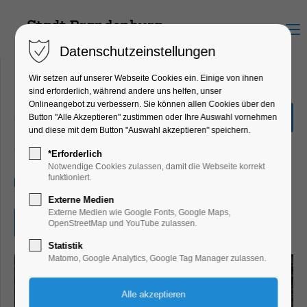
Menu
Datenschutzeinstellungen
Wir setzen auf unserer Webseite Cookies ein. Einige von ihnen
sind erforderlich, während andere uns helfen, unser
Onlineangebot zu verbessern. Sie können allen Cookies über den
„Finde den Römerschatz“
Button "Alle Akzeptieren" zustimmen oder Ihre Auswahl vornehmen
und diese mit dem Button "Auswahl akzeptieren" speichern.
Bildung, Vortrag, Ferienkalender, Kinder,
Jugend, Mitmach-Aktion
*Erforderlich
Notwendige Cookies zulassen, damit die Webseite korrekt
funktioniert.
16.07.2026, 10:00–17:00
Externe Medien
Externe Medien wie Google Fonts, Google Maps,
Eintritt frei
OpenStreetMap und YouTube zulassen.
Statistik
Matomo, Google Analytics, Google Tag Manager zulassen.