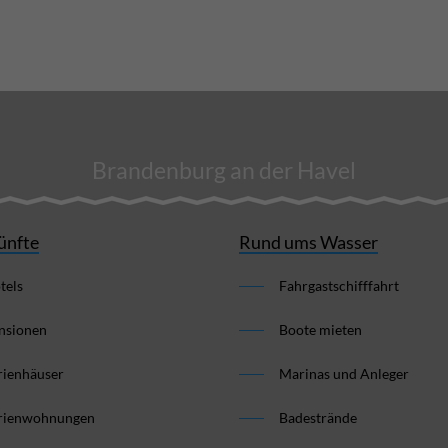
Brandenburg an der Havel
ünfte
Rund ums Wasser
tels
Fahrgastschifffahrt
nsionen
Boote mieten
rienhäuser
Marinas und Anleger
rienwohnungen
Badestrände