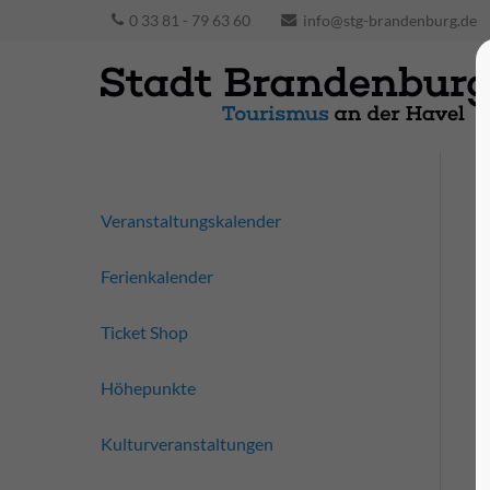
0 33 81 - 79 63 60
info@stg-brandenburg.de
Veranstaltungskalender
Ferienkalender
Ticket Shop
Höhepunkte
Kulturveranstaltungen