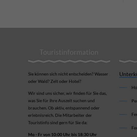
Touristinformation
Unterk
Sie können sich nicht ent­scheiden? Wasser
oder Wald? Zelt oder Hotel?
Ho
Wir sind uns sicher, wir finden für Sie das,
was Sie für Ihre Aus­zeit suchen und
Pe
brauchen. Ob aktiv, ent­spannend oder
Fe
erlebnis­reich. Die Mitarbeiter der
Touristinfo sind gern für Sie da:
Fe
Mo - Fr von 10:00 Uhr bis 18:30 Uhr