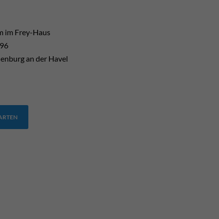
 im Frey-Haus
 96
enburg an der Havel
TARTEN