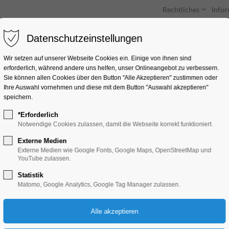
Rechtliches
Info
Datenschutzeinstellungen
Unterkünfte
Entdecken & Erleben
Wir setzen auf unserer Webseite Cookies ein. Einige von ihnen sind
erforderlich, während andere uns helfen, unser Onlineangebot zu verbessern.
Sie können allen Cookies über den Button "Alle Akzeptieren" zustimmen oder
Ihre Auswahl vornehmen und diese mit dem Button "Auswahl akzeptieren"
speichern.
*Erforderlich
Feuer und Flamme f
Notwendige Cookies zulassen, damit die Webseite korrekt funktioniert.
Frey-Haus
Externe Medien
Externe Medien wie Google Fonts, Google Maps, OpenStreetMap und
YouTube zulassen.
Ausstellung, Ferienkalender, Führung, Jahre
Statistik
Matomo, Google Analytics, Google Tag Manager zulassen.
Kunst, Mitmach-Aktion
26.10.2024, 13:00–20:00