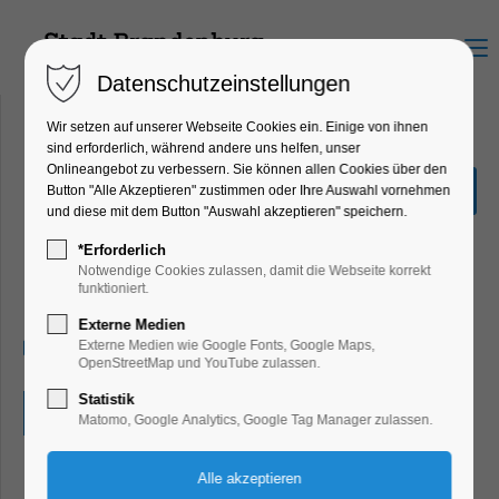
Menu
Datenschutzeinstellungen
Wir setzen auf unserer Webseite Cookies ein. Einige von ihnen
sind erforderlich, während andere uns helfen, unser
Onlineangebot zu verbessern. Sie können allen Cookies über den
Führung für alle Sinne:
Button "Alle Akzeptieren" zustimmen oder Ihre Auswahl vornehmen
FlussLandStadt
und diese mit dem Button "Auswahl akzeptieren" speichern.
Ausstellung, Bildung, Vortrag,
*Erforderlich
Ferienkalender, Führung, Kinder, Jugend,
Notwendige Cookies zulassen, damit die Webseite korrekt
Kunst, Mitmach-Aktion
funktioniert.
Externe Medien
05.02.2025, 16:00–17:30
Externe Medien wie Google Fonts, Google Maps,
OpenStreetMap und YouTube zulassen.
Statistik
Eintritt frei
Matomo, Google Analytics, Google Tag Manager zulassen.
Bei dieser Führung handelt es sich um eine Führung der