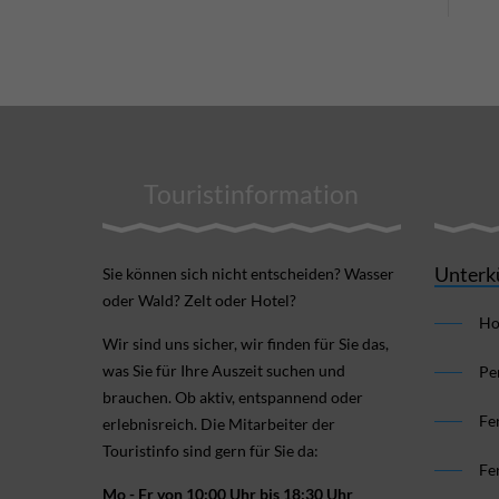
Touristinformation
Unterk
Sie können sich nicht ent­scheiden? Wasser
oder Wald? Zelt oder Hotel?
Ho
Wir sind uns sicher, wir finden für Sie das,
was Sie für Ihre Aus­zeit suchen und
Pe
brauchen. Ob aktiv, ent­spannend oder
Fe
erlebnis­reich. Die Mitarbeiter der
Touristinfo sind gern für Sie da:
Fe
Mo - Fr von 10:00 Uhr bis 18:30 Uhr