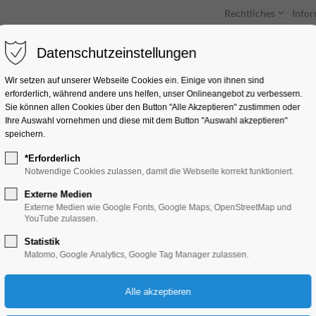
Rechtliches
Info
Datenschutzeinstellungen
Unterkünfte
Entdecken & Erleben
Wir setzen auf unserer Webseite Cookies ein. Einige von ihnen sind
erforderlich, während andere uns helfen, unser Onlineangebot zu verbessern.
Sie können allen Cookies über den Button "Alle Akzeptieren" zustimmen oder
Ihre Auswahl vornehmen und diese mit dem Button "Auswahl akzeptieren"
speichern.
*Erforderlich
Führung für alle Si
Notwendige Cookies zulassen, damit die Webseite korrekt funktioniert.
Externe Medien
Ausstellung, Führung, Kinder, Jugend, Mit
Externe Medien wie Google Fonts, Google Maps, OpenStreetMap und
YouTube zulassen.
Statistik
13.11.2024, 16:00–17:30
Matomo, Google Analytics, Google Tag Manager zulassen.