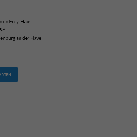
 im Frey-Haus
 96
enburg an der Havel
TARTEN