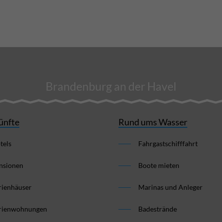
Brandenburg an der Havel
ünfte
Rund ums Wasser
tels
Fahrgastschifffahrt
nsionen
Boote mieten
rienhäuser
Marinas und Anleger
rienwohnungen
Badestrände