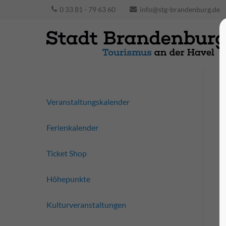
0 33 81 - 79 63 60
info@stg-brandenburg.de
Veranstaltungskalender
Ferienkalender
Ticket Shop
Höhepunkte
Kulturveranstaltungen