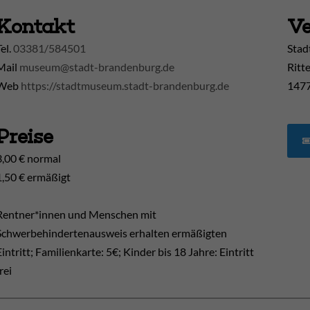
Kontakt
Ve
Tel.
03381/584501
Stad
Mail
museum@stadt-brandenburg.de
Ritt
Web
https://stadtmuseum.stadt-brandenburg.de
1477
Preise
3,00 € normal
1,50 € ermäßigt
Rentner*innen und Menschen mit
Schwerbehindertenausweis erhalten ermäßigten
Eintritt; Familienkarte: 5€; Kinder bis 18 Jahre: Eintritt
rei