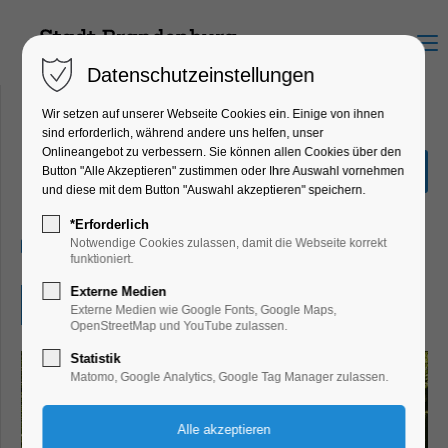
Menu
Datenschutzeinstellungen
Wir setzen auf unserer Webseite Cookies ein. Einige von ihnen
sind erforderlich, während andere uns helfen, unser
Onlineangebot zu verbessern. Sie können allen Cookies über den
Exkursion in den Gränert
Button "Alle Akzeptieren" zustimmen oder Ihre Auswahl vornehmen
und diese mit dem Button "Auswahl akzeptieren" speichern.
Führung, Themenführung
*Erforderlich
25.05.2025, 10:00–13:00
Notwendige Cookies zulassen, damit die Webseite korrekt
funktioniert.
Externe Medien
Eintritt frei
Externe Medien wie Google Fonts, Google Maps,
OpenStreetMap und YouTube zulassen.
Statistik
Matomo, Google Analytics, Google Tag Manager zulassen.