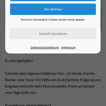
Technisch erforderliche Cookies werden immer geladen.
Es wird getöpfert
Datenschutzerklärung
Impressum
Es wird getöpfert
Gestalte dein eigenes Gefäß aus Ton - ob Schale, Kanne,
Becher oder Dose. Mit Hilfe von Kratztechnik, Prägung und
Engoben entsteht dein Wunschobjekt. Plane am besten
zwei Tage dafür ein.
Kursleitung: Janine Wentorf