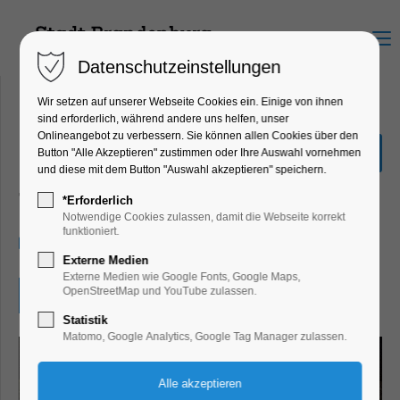
Menu
Datenschutzeinstellungen
Wir setzen auf unserer Webseite Cookies ein. Einige von ihnen
sind erforderlich, während andere uns helfen, unser
Onlineangebot zu verbessern. Sie können allen Cookies über den
ES WAR EINMAL und war
Button "Alle Akzeptieren" zustimmen oder Ihre Auswahl vornehmen
auch nicht…
und diese mit dem Button "Auswahl akzeptieren" speichern.
Theater, Bühne
*Erforderlich
Notwendige Cookies zulassen, damit die Webseite korrekt
funktioniert.
24.05.2026, 14:00–16:00
Externe Medien
Externe Medien wie Google Fonts, Google Maps,
OpenStreetMap und YouTube zulassen.
Eintritt frei
Statistik
Matomo, Google Analytics, Google Tag Manager zulassen.