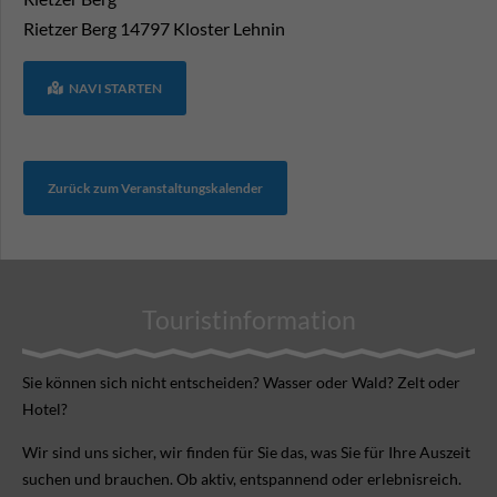
Rietzer Berg
14797
Kloster Lehnin
NAVI STARTEN
Zurück zum Veranstaltungskalender
Touristinformation
Sie können sich nicht ent­scheiden? Wasser oder Wald? Zelt oder
Hotel?
Wir sind uns sicher, wir finden für Sie das, was Sie für Ihre Aus­zeit
suchen und brauchen. Ob aktiv, ent­spannend oder erlebnis­reich.