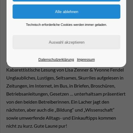
Technisch erforderliche Cookies werden immer geladen.
Datenschutzerklärung
Impressum
ERLESENES
Kabarettistische Lesung von Lisa Zenner & Yvonne Fendel
Unglaubliches, Lustiges, Seltsames, Skurriles aufgelesen in
Zeitungen, im Internet, im Bus, in Briefen, Broschüren,
Betriebsanleitungen, Gesetzen … unterhaltsam präsentiert
von den beiden Betreiberinnen. Ein Lacher jagt den
nächsten, aber auch die „Bildung“ und „Wissenschaft“
sowie umwerfende Alltags- und Einkauftipps kommen
nicht zu kurz. Gute Laune pur!